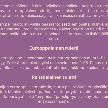
 samoilla säännöillä kuin kivijalkakasinoillakin pelattava rul
 ovat eurooppalainen ruletti, amerikkalainen ruletti ja ransk
ä, että eurooppalaisessa ja ranskalaisessa ruletissa on yksi 
eri pelimuotojen välillä pääsääntöisesti sen osalta, kuinka
n kannattavuuteen, joten amerikkalainen ruletti on näistä
man nollia ruletin etu olisi pelaajalla, joten nollan lisäämäll
edun.
Eurooppalainen ruletti
uletti peli on nimenomaan pelin eurooppalainen muoto. Peli
htyy. Pelissä on mukana yksi nolla sekä luvut 1-36. Panos on
i värille. Lisäksi panostusvaihtoehtojen joukkoon kuuluvat m
Ranskalainen ruletti
ljon eurooppalaista rulettia, mutta peli sisältää erityissäänt
n. Monien mielestä parhaat ruletti pöydät ovatkin juuri ran
n "la partage" sekä "en prison" ja pelipöydissä käytetään 
erityissäännöistä.