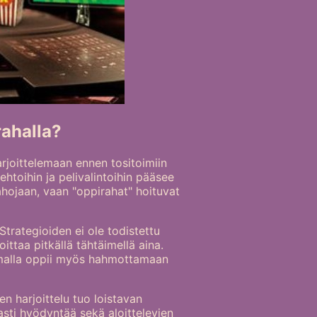
rahalla?
rjoittelemaan ennen tositoimiin
oehtoihin ja pelivalintoihin pääsee
rahojaan, vaan "oppirahat" hoituvat
Strategioiden ei ole todistettu
ittaa pitkällä tähtäimellä aina.
aamalla oppii myös hahmottamaan
en harjoittelu tuo loistavan
sti hyödyntää sekä aloittelevien