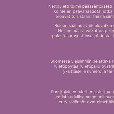
Nettiruletti toimii pääsääntöisesti
kolme eri päävariaatiota, jotka
eroavat toisistaan lähinnä siin
Ruletin säännöt vaihtelevatkin 
Nollien määrä vaikuttaa peli
palautusprosenttinsa johdosta. Il
Suomessa yleisimmin pelattava r
rulettipöytää rulettipallo pysä
yksittäiselle numerolle ta
Ranskalainen ruletti muistuttaa pa
entistä edullisemman pelimuodo
erityissäännöt ovat nimeltää