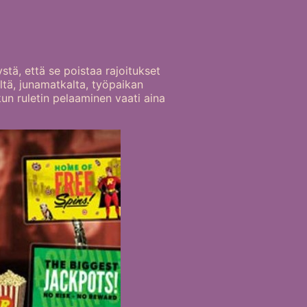
ystä, että se poistaa rajoitukset
tä, junamatkalta, työpaikan
kun ruletin pelaaminen vaati aina