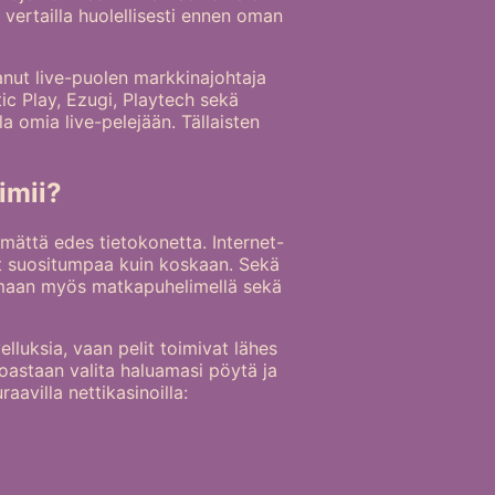
 vertailla huolellisesti ennen oman
ttanut live-puolen markkinajohtaja
ic Play, Ezugi, Playtech sekä
a omia live-pelejään. Tällaisten
oimii?
ämättä edes tietokonetta. Internet-
ut suositumpaa kuin koskaan. Sekä
elaamaan myös matkapuhelimellä sekä
elluksia, vaan pelit toimivat lähes
noastaan valita haluamasi pöytä ja
raavilla nettikasinoilla: