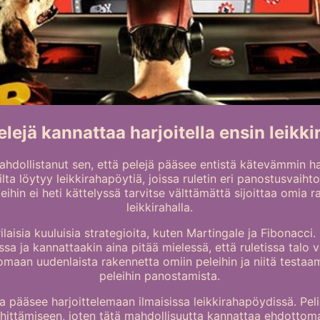
elejä kannattaa harjoitella ensin leikki
dollistanut sen, että pelejä pääsee entistä kätevämmin ha
lta löytyy leikkirahapöytiä, joissa ruletin eri panostusvaiht
ihin ei heti kättelyssä tarvitse välttämättä sijoittaa omia 
leikkirahalla.
laisia kuuluisia strategioita, kuten Martingale ja Fibonacci. 
a ja kannattaakin aina pitää mielessä, että ruletissa talo vo
luomaan uudenlaista rakennetta omiin peleihin ja niitä test
peleihin panostamista.
ta pääsee harjoittelemaan ilmaisissa leikkirahapöydissä. Peli
ittämiseen, joten tätä mahdollisuutta kannattaa ehdottoma