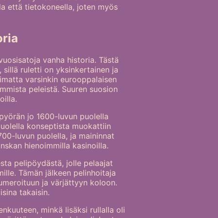
a että tietokoneella, joten myös
oria
 vuosisatoja vanha historia. Tästä
illä ruletti on yksinkertainen ja
uolimatta varsinkin eurooppalaisen
immista peleistä. Suuren suosion
illa.
pyörän jo 1600-luvun puolella
 puolella konseptista muokattiin
 1700-luvun puolella, ja maininnat
nskan hienoimmilla kasinoilla.
ta pelipöydästä, jolle pelaajat
mille. Tämän jälkeen pelinhoitaja
 numeroituun ja värjättyyn koloon.
sina takaisin.
kuuteen, minkä lisäksi rullalla oli